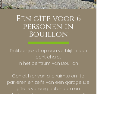
Een gîte voor 6
personen in
Bouillon
Trakteer jezelf op een verblijf in een
echt chalet
in het centrum van Bouillon.
Geniet hier van alle ruimte om te
parkeren en zelfs van een garage. De
gîte is volledig autonoom en
helemaal voor jou gereserveerd!
Ga je liever op twee wielen? Wij
bieden de mogelijkheid om
elektrische fietsen te huren om de
streek op een leuke manier te