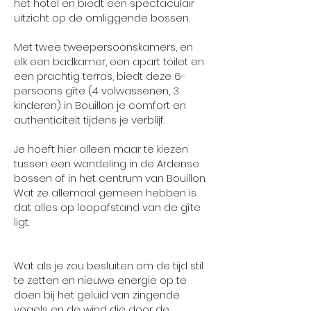
het hotel en biedt een spectaculair
uitzicht op de omliggende bossen.
Met twee tweepersoonskamers, en
elk een badkamer, een apart toilet en
een prachtig terras, biedt deze 6-
persoons gîte (4 volwassenen, 3
kinderen) in Bouillon je comfort en
authenticiteit tijdens je verblijf.
Je hoeft hier alleen maar te kiezen
tussen een wandeling in de Ardense
bossen of in het centrum van Bouillon.
Wat ze allemaal gemeen hebben is
dat alles op loopafstand van de gîte
ligt.
Wat als je zou besluiten om de tijd stil
te zetten en nieuwe energie op te
doen bij het geluid van zingende
vogels en de wind die door de